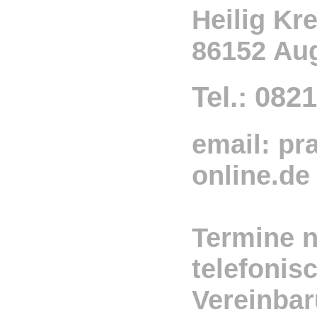
Heilig Kre
86152 Au
Tel.: 082
email: pra
online.de
Termine 
telefonis
Vereinba