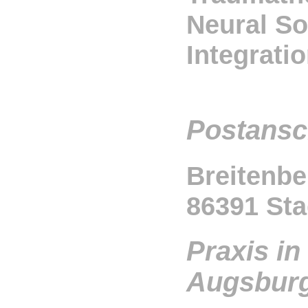
Neural S
Integrati
Postansch
Breitenb
86391 St
Praxis in
Augsburg